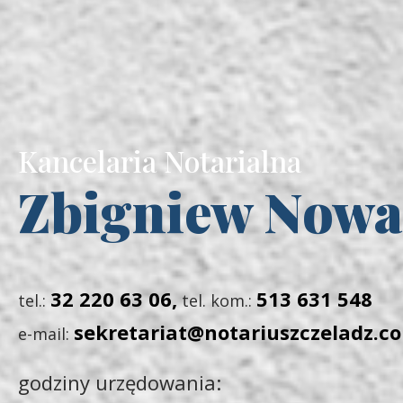
Kancelaria Notarialna
Zbigniew Now
32 220 63 06
,
513 631 548
tel.:
tel. kom.:
sekretariat@notariuszczeladz.c
e-mail:
godziny urzędowania: