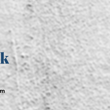
ak
om